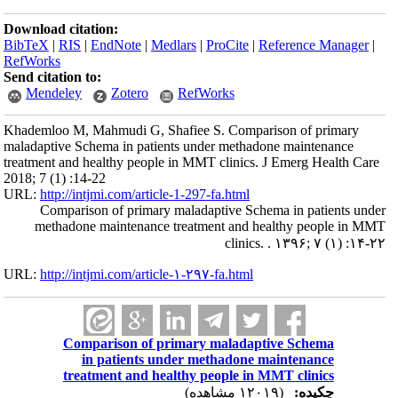
Download citation:
BibTeX
|
RIS
|
EndNote
|
Medlars
|
ProCite
|
Reference Manager
|
RefWorks
Send citation to:
Mendeley
Zotero
RefWorks
Khademloo M, Mahmudi G, Shafiee S. Comparison of primary
maladaptive Schema in patients under methadone maintenance
treatment and healthy people in MMT clinics. J Emerg Health Care
2018; 7 (1) :14-22
URL:
http://intjmi.com/article-1-297-fa.html
Comparison of primary maladaptive Schema in patients under
methadone maintenance treatment and healthy people in MMT
clinics. . ۱۳۹۶; ۷ (۱) :۱۴-۲۲
URL:
http://intjmi.com/article-۱-۲۹۷-fa.html
Comparison of primary maladaptive Schema
in patients under methadone maintenance
treatment and healthy people in MMT clinics
چکیده:
(۱۲۰۱۹ مشاهده)