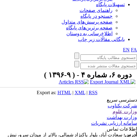
تسهیلات پایگاه
راهنمای صفحات
جستجو در پایگاه
صفحه پرسش‌های متداول
صفحه برترین‌های پایگاه
اطلاع‌رسانی به دوستان
بایگانی مقالات زیر چاپ
EN
F
دوره ۶، شماره ۴ - ( ۹-۱۳۹۶ )
Export as:
HTML
|
XML
|
RSS
ترسی سریع
کت یکتاوب
ارت علوم
ارت بهداشت
مانه ارزیابی نشریات
لاعات تماس
رس:
سعادت آباد، بلوار پاکنژاد شمالی، بالاتر از میدان سرو، نبش