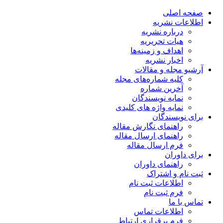
صفحه اصلی
اطلاعات نشریه
درباره نشریه
هیات تحریریه
اهداف و زمینه‌ها
اخبار نشریه
آرشیو مجله و مقالات
کلیه شماره‌های مجله
آخرین شماره
نمایه نویسندگان
نمایه واژه های کلیدی
برای نویسندگان
راهنمای نگارش مقاله
راهنمای ارسال مقاله
فرم ارسال مقاله
برای داوران
راهنمای داوران
ثبت نام و اشتراک
اطلاعات ثبت نام
فرم ثبت نام
تماس با ما
اطلاعات تماس
فرم برقراری ارتباط