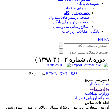
تسهیلات پایگاه
راهنمای صفحات
جستجو در پایگاه
صفحه پرسش‌های متداول
صفحه برترین‌های پایگاه
اطلاع‌رسانی به دوستان
بایگانی مقالات زیر چاپ
EN
F
دوره ۸، شماره ۲ - ( ۳-۱۳۹۸ )
Export as:
HTML
|
XML
|
RSS
ترسی سریع
کت یکتاوب
ارت علوم
ارت بهداشت
مانه ارزیابی نشریات
لاعات تماس
رس:
سعادت آباد، بلوار پاکنژاد شمالی، بالاتر از میدان سرو، نبش