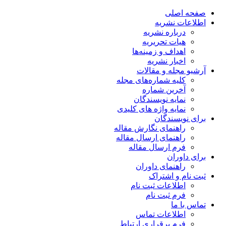
صفحه اصلی
اطلاعات نشریه
درباره نشریه
هیات تحریریه
اهداف و زمینه‌ها
اخبار نشریه
آرشیو مجله و مقالات
کلیه شماره‌های مجله
آخرین شماره
نمایه نویسندگان
نمایه واژه های کلیدی
برای نویسندگان
راهنمای نگارش مقاله
راهنمای ارسال مقاله
فرم ارسال مقاله
برای داوران
راهنمای داوران
ثبت نام و اشتراک
اطلاعات ثبت نام
فرم ثبت نام
تماس با ما
اطلاعات تماس
فرم برقراری ارتباط