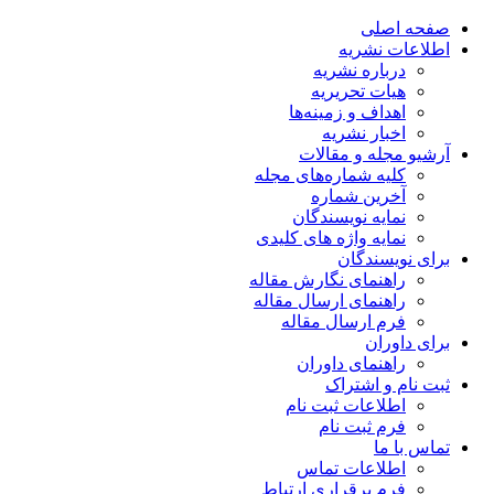
صفحه اصلی
اطلاعات نشریه
درباره نشریه
هیات تحریریه
اهداف و زمینه‌ها
اخبار نشریه
آرشیو مجله و مقالات
کلیه شماره‌های مجله
آخرین شماره
نمایه نویسندگان
نمایه واژه های کلیدی
برای نویسندگان
راهنمای نگارش مقاله
راهنمای ارسال مقاله
فرم ارسال مقاله
برای داوران
راهنمای داوران
ثبت نام و اشتراک
اطلاعات ثبت نام
فرم ثبت نام
تماس با ما
اطلاعات تماس
فرم برقراری ارتباط