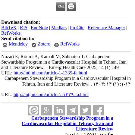
Download citation:
BibTeX
|
RIS
|
EndNote
|
Medlars
|
ProCite
|
Reference Manager
|
RefWorks
Send citation to:
Mendeley
Zotero
RefWorks
Nazari E, Roumi A, Kamali M, Sabooteh T. Carbapenem
Stewardship Program in a Cardiovascular Hospital in Tehran, Iran
and Literature Review. J Emerg Health Care 2025; 14 (1) : 49
URL:
http://intjmi.com/article-1-1339-fa.html
Carbapenem Stewardship Program in a Cardiovascular Hospital in
Tehran, Iran and Literature Review. . ۱۴۰۳; ۱۴ (۱) :۱-۱۴
URL:
http://intjmi.com/article-۱-۱۳۳۹-fa.html
Carbapenem Stewardship Program in a
Cardiovascular Hospital in Tehran, Iran and
Literature Review
چکیده:
(۱۲۵۶ مشاهده)