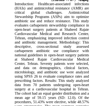
Introduction: Healthcare-associated infections
(HAIs) and antimicrobial resistance (AMR) are
critical global challenges. Antimicrobial
Stewardship Programs (ASPs) aim to optimize
antibiotic use and reduce resistance. This study
evaluates carbapenem stewardship compliance in
open-heart surgery patients at Shaheed Rajaie
Cardiovascular Medical and Research Center,
Tehran, emphasizing improved infection control
and antibiotic management. Methodology: This
descriptive, cross-sectional study assessed
carbapenem antibiotic use compliance with
national guidelines in open-heart surgery patients
at Shaheed Rajaie Cardiovascular Medical
Center, Tehran. Seventy patients were selected,
and data on demographics, clinical factors,
microbiology, and antibiotic use were analyzed
using SPSS 26 to evaluate compliance rates and
prescribing factors. Results: This study analyzed
data from 70 patients undergoing open-heart
surgery at a cardiovascular hospital in Tehran.
The cohort had an equal gender distribution and a
mean age of 59.15 years (SD: 12.0). Of the
procedures, 51.43% were elective, while 48.57%