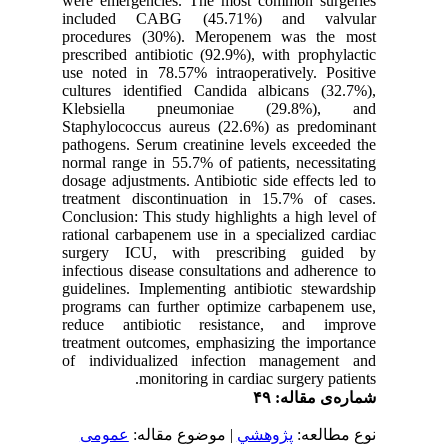
were emergencies. The most common surgeries
included CABG (45.71%) and valvular
procedures (30%). Meropenem was the most
prescribed antibiotic (92.9%), with prophylactic
use noted in 78.57% intraoperatively. Positive
cultures identified Candida albicans (32.7%),
Klebsiella pneumoniae (29.8%), and
Staphylococcus aureus (22.6%) as predominant
pathogens. Serum creatinine levels exceeded the
normal range in 55.7% of patients, necessitating
dosage adjustments. Antibiotic side effects led to
treatment discontinuation in 15.7% of cases.
Conclusion: This study highlights a high level of
rational carbapenem use in a specialized cardiac
surgery ICU, with prescribing guided by
infectious disease consultations and adherence to
guidelines. Implementing antibiotic stewardship
programs can further optimize carbapenem use,
reduce antibiotic resistance, and improve
treatment outcomes, emphasizing the importance
of individualized infection management and
monitoring in cardiac surgery patients.
شماره‌ی مقاله: ۴۹
نوع مطالعه:
پژوهشي
| موضوع مقاله:
عمومى