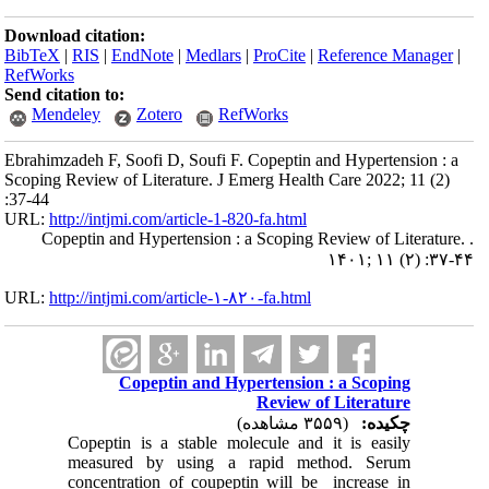
Download citation:
BibTeX
|
RIS
|
EndNote
|
Medlars
|
ProCite
|
Reference Manager
|
RefWorks
Send citation to:
Mendeley
Zotero
RefWorks
Ebrahimzadeh F, Soofi D, Soufi F. Copeptin and Hypertension : a
Scoping Review of Literature. J Emerg Health Care 2022; 11 (2)
:37-44
URL:
http://intjmi.com/article-1-820-fa.html
Copeptin and Hypertension : a Scoping Review of Literature. .
۱۴۰۱; ۱۱ (۲) :۳۷-۴۴
URL:
http://intjmi.com/article-۱-۸۲۰-fa.html
Copeptin and Hypertension : a Scoping
Review of Literature
چکیده:
(۳۵۵۹ مشاهده)
Copeptin is a stable molecule and it is easily
measured by using a rapid method. Serum
concentration of coupeptin will be increase in