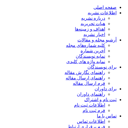
صفحه اصلی
اطلاعات نشریه
درباره نشریه
هیات تحریریه
اهداف و زمینه‌ها
اخبار نشریه
آرشیو مجله و مقالات
کلیه شماره‌های مجله
آخرین شماره
نمایه نویسندگان
نمایه واژه های کلیدی
برای نویسندگان
راهنمای نگارش مقاله
راهنمای ارسال مقاله
فرم ارسال مقاله
برای داوران
راهنمای داوران
ثبت نام و اشتراک
اطلاعات ثبت نام
فرم ثبت نام
تماس با ما
اطلاعات تماس
فرم برقراری ارتباط