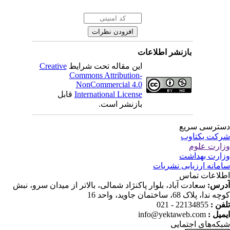
بازنشر اطلاعات
Creative
این مقاله تحت شرایط
Commons Attribution-
NonCommercial 4.0
قابل
International License
بازنشر است.
ترسی سریع
کت یکتاوب
ارت علوم
ارت بهداشت
مانه ارزیابی نشریات
لاعات تماس
درس
سعادت آباد، بلوار پاکنژاد شمالی، بالاتر از میدان سرو، نبش
ندا، پلاک 68، ساختمان جاوید، واحد 16
22134855 - 021
تلفن
info@yektaweb.com
ایمیل
که‌های اجتمایی