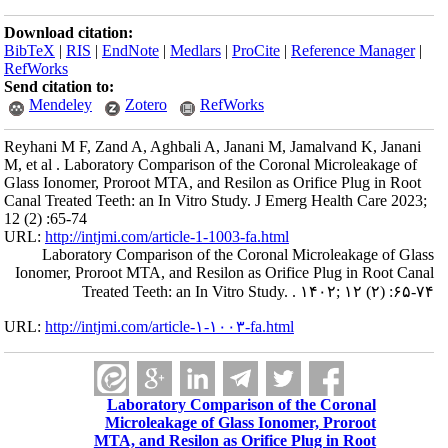
Download citation:
BibTeX
|
RIS
|
EndNote
|
Medlars
|
ProCite
|
Reference Manager
|
RefWorks
Send citation to:
Mendeley
Zotero
RefWorks
Reyhani M F, Zand A, Aghbali A, Janani M, Jamalvand K, Janani
M, et al . Laboratory Comparison of the Coronal Microleakage of
Glass Ionomer, Proroot MTA, and Resilon as Orifice Plug in Root
Canal Treated Teeth: an In Vitro Study. J Emerg Health Care 2023;
12 (2) :65-74
URL:
http://intjmi.com/article-1-1003-fa.html
Laboratory Comparison of the Coronal Microleakage of Glass
Ionomer, Proroot MTA, and Resilon as Orifice Plug in Root Canal
Treated Teeth: an In Vitro Study. . ۱۴۰۲; ۱۲ (۲) :۶۵-۷۴
URL:
http://intjmi.com/article-۱-۱۰۰۳-fa.html
Laboratory Comparison of the Coronal
Microleakage of Glass Ionomer, Proroot
MTA, and Resilon as Orifice Plug in Root