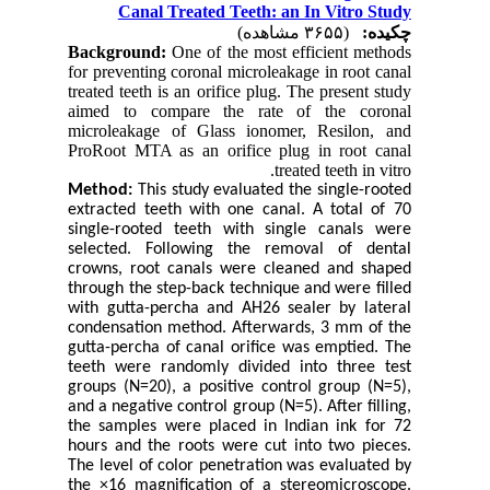
Canal Treated Teeth: an In Vitro Study
چکیده:
(۳۶۵۵ مشاهده)
Background:
One of the most efficient methods
for preventing coronal microleakage in root canal
treated teeth is an orifice plug. The present study
aimed to compare the rate of the coronal
microleakage of Glass ionomer, Resilon, and
ProRoot MTA as an orifice plug in root canal
treated teeth in vitro.
Method:
This study evaluated the single-rooted
extracted teeth with one canal. A total of 70
single-rooted teeth with single canals were
selected. Following the removal of dental
crowns, root canals were cleaned and shaped
through the step-back technique and were filled
with gutta-percha and AH26 sealer by lateral
condensation method. Afterwards, 3 mm of the
gutta-percha of canal orifice was emptied. The
teeth were randomly divided into three test
groups (N=20), a positive control group (N=5),
and a negative control group (N=5). After filling,
the samples were placed in Indian ink for 72
hours and the roots were cut into two pieces.
The level of color penetration was evaluated by
the ×16 magnification of a stereomicroscope.