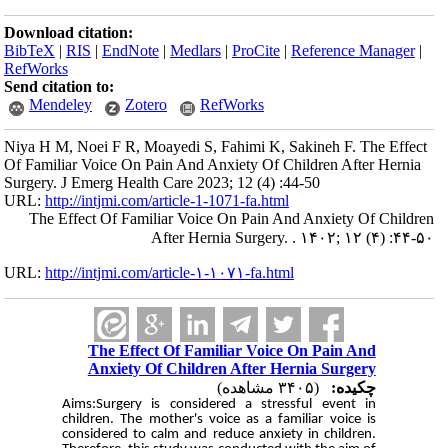
Download citation:
BibTeX
|
RIS
|
EndNote
|
Medlars
|
ProCite
|
Reference Manager
|
RefWorks
Send citation to:
Mendeley
Zotero
RefWorks
Niya H M, Noei F R, Moayedi S, Fahimi K, Sakineh F. The Effect
Of Familiar Voice On Pain And Anxiety Of Children After Hernia
Surgery. J Emerg Health Care 2023; 12 (4) :44-50
URL:
http://intjmi.com/article-1-1071-fa.html
The Effect Of Familiar Voice On Pain And Anxiety Of Children
After Hernia Surgery. . ۱۴۰۲; ۱۲ (۴) :۴۴-۵۰
URL:
http://intjmi.com/article-۱-۱۰۷۱-fa.html
The Effect Of Familiar Voice On Pain And
Anxiety Of Children After Hernia Surgery
چکیده:
(۳۴۰۵ مشاهده)
Aims:Surgery is considered a stressful event in
children. The mother's voice as a familiar voice is
considered to calm and reduce anxiety in children.