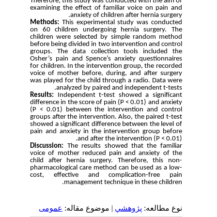
Therefore, this study was conducted with the aim of
examining the effect of familiar voice on pain and
anxiety of children after hernia surgery.
Methods:
This experimental study was conducted
on 60 children undergoing hernia surgery. The
children were selected by simple random method
before being divided in two intervention and control
groups. The data collection tools included the
Osher’s pain and Spence’s anxiety questionnaires
for children. In the intervention group, the recorded
voice of mother before, during, and after surgery
was played for the child through a radio. Data were
analyzed by paired and independent t-tests.
Results:
Independent t-test showed a significant
difference in the score of pain (P < 0.01) and anxiety
(P < 0.01) between the intervention and control
groups after the intervention. Also, the paired t-test
showed a significant difference between the level of
pain and anxiety in the intervention group before
and after the intervention (P < 0.01).
Discussion:
The results showed that the familiar
voice of mother reduced pain and anxiety of the
child after hernia surgery. Therefore, this non-
pharmacological care method can be used as a low-
cost, effective and complication-free pain
management technique in these children.
نوع مطالعه:
پژوهشي
| موضوع مقاله:
عمومى