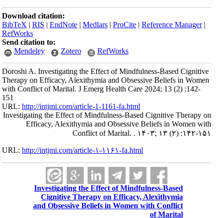
Download citation:
BibTeX
|
RIS
|
EndNote
|
Medlars
|
ProCite
|
Reference Manager
|
RefWorks
Send citation to:
Mendeley
Zotero
RefWorks
Doroshi A. Investigating the Effect of Mindfulness-Based Cignitive
Therapy on Efficacy, Alexithymia and Obsessive Beliefs in Women
with Conflict of Marital. J Emerg Health Care 2024; 13 (2) :142-
151
URL:
http://intjmi.com/article-1-1161-fa.html
Investigating the Effect of Mindfulness-Based Cignitive Therapy on
Efficacy, Alexithymia and Obsessive Beliefs in Women with
Conflict of Marital. . ۱۴۰۳; ۱۳ (۲) :۱۴۲-۱۵۱
URL:
http://intjmi.com/article-۱-۱۱۶۱-fa.html
Investigating the Effect of Mindfulness-Based
Cignitive Therapy on Efficacy, Alexithymia
and Obsessive Beliefs in Women with Conflict
of Marital