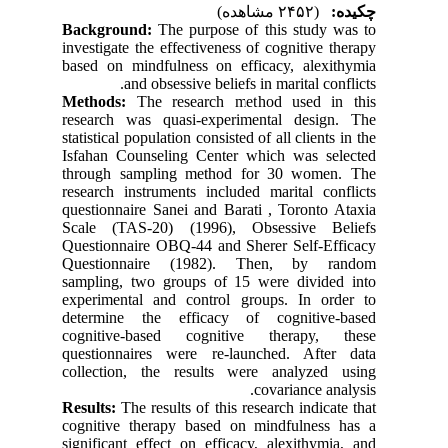
چکیده:
(۲۴۵۲ مشاهده)
Background:
The purpose of this study was to
investigate the effectiveness of cognitive therapy
based on mindfulness on efficacy, alexithymia
and obsessive beliefs in marital conflicts.
Methods:
The research method used in this
research was quasi-experimental design. The
statistical population consisted of all clients in the
Isfahan Counseling Center which was selected
through sampling method for 30 women. The
research instruments included marital conflicts
questionnaire Sanei and Barati , Toronto Ataxia
Scale (TAS-20) (1996), Obsessive Beliefs
Questionnaire OBQ-44 and Sherer Self-Efficacy
Questionnaire (1982). Then, by random
sampling, two groups of 15 were divided into
experimental and control groups. In order to
determine the efficacy of cognitive-based
cognitive-based cognitive therapy, these
questionnaires were re-launched. After data
collection, the results were analyzed using
covariance analysis.
Results:
The results of this research indicate that
cognitive therapy based on mindfulness has a
significant effect on efficacy, alexithymia, and