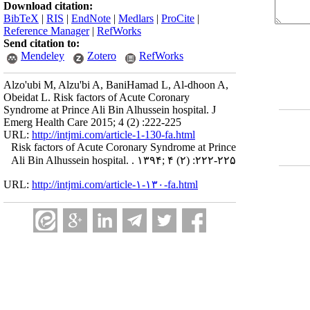
Download citation:
BibTeX
|
RIS
|
EndNote
|
Medlars
|
ProCite
|
Reference Manager
|
RefWorks
Send citation to:
Mendeley
Zotero
RefWorks
Alzo'ubi M, Alzu'bi A, BaniHamad L, Al-dhoon A,
Obeidat L. Risk factors of Acute Coronary
Syndrome at Prince Ali Bin Alhussein hospital. J
Emerg Health Care 2015; 4 (2) :222-225
URL:
http://intjmi.com/article-1-130-fa.html
Risk factors of Acute Coronary Syndrome at Prince
Ali Bin Alhussein hospital. . ۱۳۹۴; ۴ (۲) :۲۲۲-۲۲۵
URL:
http://intjmi.com/article-۱-۱۳۰-fa.html