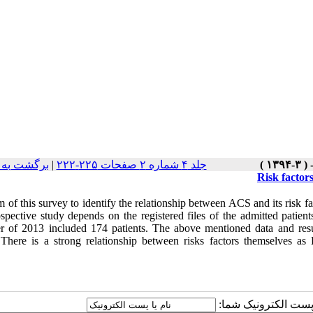
برگشت به 
|
جلد ۴ شماره ۲ صفحات ۲۲۵-۲۲۲
Risk factor
 of this survey to identify the relationship between ACS and its risk f
ospective study depends on the registered files of the admitted patien
r of 2013 included 174 patients. The above mentioned data and res
s.There is a strong relationship between risks factors themselves 
یا پست الکترونیک شما