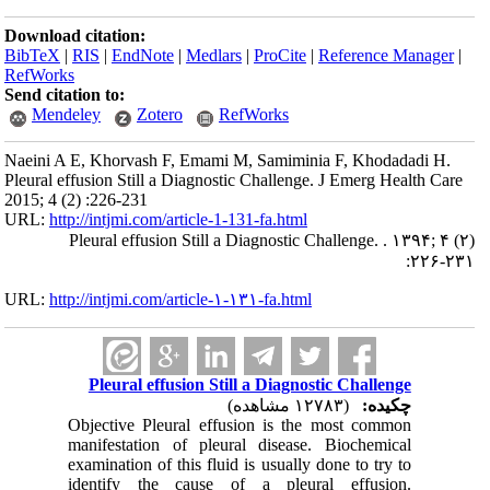
Download citation:
BibTeX
|
RIS
|
EndNote
|
Medlars
|
ProCite
|
Reference Manager
|
RefWorks
Send citation to:
Mendeley
Zotero
RefWorks
Naeini A E, Khorvash F, Emami M, Samiminia F, Khodadadi H.
Pleural effusion Still a Diagnostic Challenge. J Emerg Health Care
2015; 4 (2) :226-231
URL:
http://intjmi.com/article-1-131-fa.html
Pleural effusion Still a Diagnostic Challenge. . ۱۳۹۴; ۴ (۲)
:۲۲۶-۲۳۱
URL:
http://intjmi.com/article-۱-۱۳۱-fa.html
Pleural effusion Still a Diagnostic Challenge
چکیده:
(۱۲۷۸۳ مشاهده)
Objective Pleural effusion is the most common
manifestation of pleural disease. Biochemical
examination of this fluid is usually done to try to
identify the cause of a pleural effusion.