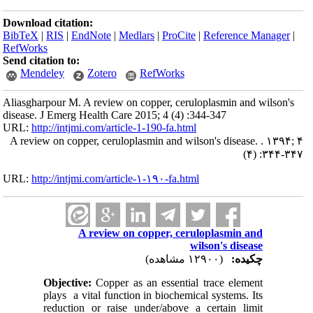
Download citation:
BibTeX
|
RIS
|
EndNote
|
Medlars
|
ProCite
|
Reference Manager
|
RefWorks
Send citation to:
Mendeley
Zotero
RefWorks
Aliasgharpour M. A review on copper, ceruloplasmin and wilson's
disease. J Emerg Health Care 2015; 4 (4) :344-347
URL:
http://intjmi.com/article-1-190-fa.html
A review on copper, ceruloplasmin and wilson's disease. . ۱۳۹۴; ۴
(۴) :۳۴۴-۳۴۷
URL:
http://intjmi.com/article-۱-۱۹۰-fa.html
A review on copper, ceruloplasmin and
wilson's disease
چکیده:
(۱۲۹۰۰ مشاهده)
Objective:
Copper as an essential trace element
plays a vital function in biochemical systems. Its
reduction or raise under/above a certain limit