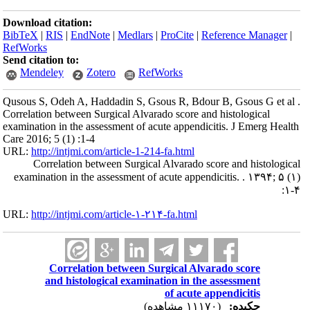
Download citation:
BibTeX
|
RIS
|
EndNote
|
Medlars
|
ProCite
|
Reference Manager
|
RefWorks
Send citation to:
Mendeley
Zotero
RefWorks
Qusous S, Odeh A, Haddadin S, Gsous R, Bdour B, Gsous G et al .
Correlation between Surgical Alvarado score and histological
examination in the assessment of acute appendicitis. J Emerg Health
Care 2016; 5 (1) :1-4
URL:
http://intjmi.com/article-1-214-fa.html
Correlation between Surgical Alvarado score and histological
examination in the assessment of acute appendicitis. . ۱۳۹۴; ۵ (۱)
:۱-۴
URL:
http://intjmi.com/article-۱-۲۱۴-fa.html
Correlation between Surgical Alvarado score
and histological examination in the assessment
of acute appendicitis
چکیده:
(۱۱۱۷۰ مشاهده)