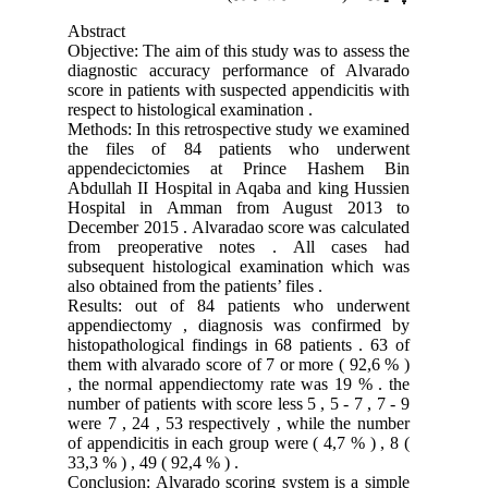
Abstract
Objective: The aim of this study was to assess the
diagnostic accuracy performance of Alvarado
score in patients with suspected appendicitis with
respect to histological examination .
Methods: In this retrospective study we examined
the files of 84 patients who underwent
appendecictomies at Prince Hashem Bin
Abdullah II Hospital in Aqaba and king Hussien
Hospital in Amman from August 2013 to
December 2015 . Alvaradao score was calculated
from preoperative notes . All cases had
subsequent histological examination which was
also obtained from the patients’ files .
Results: out of 84 patients who underwent
appendiectomy , diagnosis was confirmed by
histopathological findings in 68 patients . 63 of
them with alvarado score of 7 or more ( 92,6 % )
, the normal appendiectomy rate was 19 % . the
number of patients with score less 5 , 5 - 7 , 7 - 9
were 7 , 24 , 53 respectively , while the number
of appendicitis in each group were ( 4,7 % ) , 8 (
33,3 % ) , 49 ( 92,4 % ) .
Conclusion: Alvarado scoring system is a simple