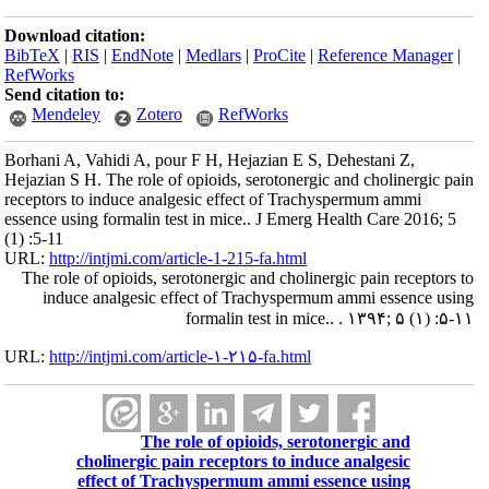
Download citation:
BibTeX
|
RIS
|
EndNote
|
Medlars
|
ProCite
|
Reference Manager
|
RefWorks
Send citation to:
Mendeley
Zotero
RefWorks
Borhani A, Vahidi A, pour F H, Hejazian E S, Dehestani Z,
Hejazian S H. The role of opioids, serotonergic and cholinergic pain
receptors to induce analgesic effect of Trachyspermum ammi
essence using formalin test in mice.. J Emerg Health Care 2016; 5
(1) :5-11
URL:
http://intjmi.com/article-1-215-fa.html
The role of opioids, serotonergic and cholinergic pain receptors to
induce analgesic effect of Trachyspermum ammi essence using
formalin test in mice.. . ۱۳۹۴; ۵ (۱) :۵-۱۱
URL:
http://intjmi.com/article-۱-۲۱۵-fa.html
The role of opioids, serotonergic and
cholinergic pain receptors to induce analgesic
effect of Trachyspermum ammi essence using