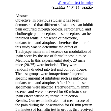
formalin test in mice.
چکیده:
(۱۱۶۲۴ مشاهده)
Abstract
Objective: In previous studies it has been
demonstrated that different substances, can inhibit
pain occurred through opioids, serotonergic, and
cholinergic pain receptors these receptors can be
inhibited while in presence of naloxone,
ondansetron and atropine. Therefore the aim of
this study was to determine the effect of
Trachyspermum ammi essence on modulation of
pain score by the use of formalin test in mice.
Methods: In this experimental study, 20 male
mice (20-25) were included. They were
randomly divided into test and control groups.
The test groups were intraperitoneal injected
specific amount of inhibitors such as naloxone,
ondansetron and atropine. After 10 min these
specimens were injected Trachyspermum ammi
essence and were observed for 60 min.to score
pain effect caused by formalin injection.
Results: Our result indicated that mean score of
the pain during the observation for 60 min (every
5 minutes) of formalin test in groups that received