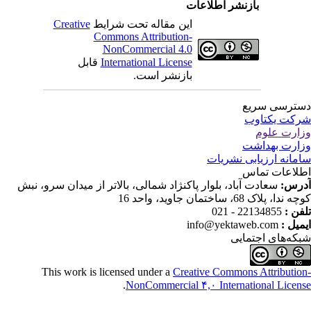
بازنشر اطلاعات
Creative
این مقاله تحت شرایط
Commons Attribution-
NonCommercial 4.0
قابل
International License
بازنشر است.
ترسی سریع
کت یکتاوب
ارت علوم
ارت بهداشت
مانه ارزیابی نشریات
لاعات تماس
درس
سعادت آباد، بلوار پاکنژاد شمالی، بالاتر از میدان سرو، نبش
ندا، پلاک 68، ساختمان جاوید، واحد 16
22134855 - 021
تلفن
info@yektaweb.com
ایمیل
که‌های اجتمایی
This work is licensed under a
Creative Commons Attributio
.
NonCommercial ۴,۰ International Licen