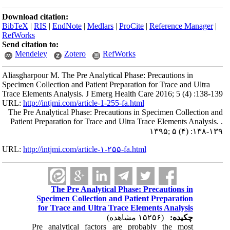
Download citation:
BibTeX
|
RIS
|
EndNote
|
Medlars
|
ProCite
|
Reference Manager
|
RefWorks
Send citation to:
Mendeley
Zotero
RefWorks
Aliasgharpour M. The Pre Analytical Phase: Precautions in
Specimen Collection and Patient Preparation for Trace and Ultra
Trace Elements Analysis. J Emerg Health Care 2016; 5 (4) :138-139
URL:
http://intjmi.com/article-1-255-fa.html
The Pre Analytical Phase: Precautions in Specimen Collection and
Patient Preparation for Trace and Ultra Trace Elements Analysis. .
۱۳۹۵; ۵ (۴) :۱۳۸-۱۳۹
URL:
http://intjmi.com/article-۱-۲۵۵-fa.html
The Pre Analytical Phase: Precautions in
Specimen Collection and Patient Preparation
for Trace and Ultra Trace Elements Analysis
چکیده:
(۱۵۲۵۶ مشاهده)
Pre analytical factors are probably the most