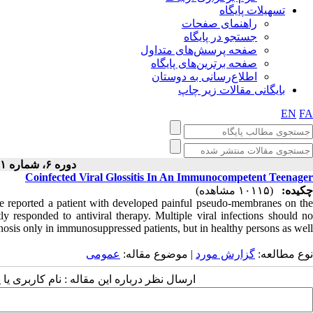
تسهیلات پایگاه
راهنمای صفحات
جستجو در پایگاه
صفحه پرسش‌های متداول
صفحه برترین‌های پایگاه
اطلاع‌رسانی به دوستان
بایگانی مقالات زیر چاپ
EN
FA
دوره ۶، شماره ۱ - ( ۱۲-۱۳۹۵ )
Coinfected Viral Glossitis In An Immunocompetent Teenager
چکیده:
(۱۰۱۱۵ مشاهده)
e reported a patient with developed painful pseudo-membranes on the
y responded to antiviral therapy. Multiple viral infections should no
nosis only in immunosuppressed patients, but in healthy persons as well.
نوع مطالعه:
گزارش مورد
| موضوع مقاله:
عمومى
ارسال نظر درباره این مقاله : نام کاربری :