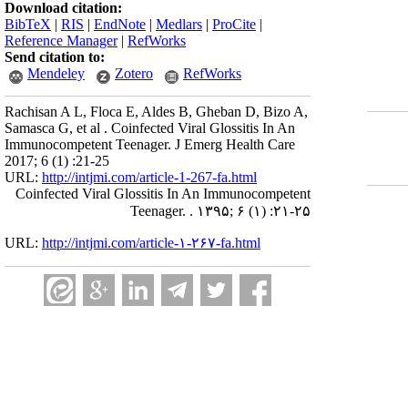
Download citation:
BibTeX
|
RIS
|
EndNote
|
Medlars
|
ProCite
|
Reference Manager
|
RefWorks
Send citation to:
Mendeley
Zotero
RefWorks
Rachisan A L, Floca E, Aldes B, Gheban D, Bizo A,
Samasca G, et al . Coinfected Viral Glossitis In An
Immunocompetent Teenager. J Emerg Health Care
2017; 6 (1) :21-25
URL:
http://intjmi.com/article-1-267-fa.html
Coinfected Viral Glossitis In An Immunocompetent
Teenager. . ۱۳۹۵; ۶ (۱) :۲۱-۲۵
URL:
http://intjmi.com/article-۱-۲۶۷-fa.html