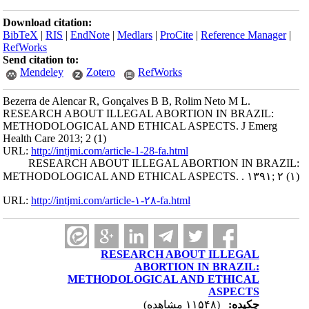
Download citation:
BibTeX
|
RIS
|
EndNote
|
Medlars
|
ProCite
|
Reference Manager
|
RefWorks
Send citation to:
Mendeley
Zotero
RefWorks
Bezerra de Alencar R, Gonçalves B B, Rolim Neto M L.
RESEARCH ABOUT ILLEGAL ABORTION IN BRAZIL:
METHODOLOGICAL AND ETHICAL ASPECTS. J Emerg
Health Care 2013; 2 (1)
URL:
http://intjmi.com/article-1-28-fa.html
RESEARCH ABOUT ILLEGAL ABORTION IN BRAZIL:
METHODOLOGICAL AND ETHICAL ASPECTS. . ۱۳۹۱; ۲ (۱)
URL:
http://intjmi.com/article-۱-۲۸-fa.html
RESEARCH ABOUT ILLEGAL
ABORTION IN BRAZIL:
METHODOLOGICAL AND ETHICAL
ASPECTS
چکیده:
(۱۱۵۴۸ مشاهده)