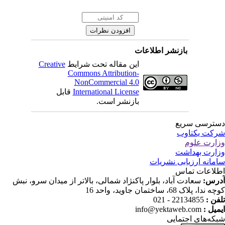
بازنشر اطلاعات
Creative
این مقاله تحت شرایط
Commons Attribution-
NonCommercial 4.0
قابل
International License
بازنشر است.
ترسی سریع
کت یکتاوب
ارت علوم
ارت بهداشت
مانه ارزیابی نشریات
لاعات تماس
درس
سعادت آباد، بلوار پاکنژاد شمالی، بالاتر از میدان سرو، نبش
ندا، پلاک 68، ساختمان جاوید، واحد 16
22134855 - 021
تلفن
info@yektaweb.com
ایمیل
که‌های اجتمایی