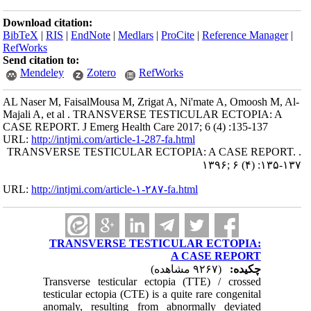
Download citation:
BibTeX
|
RIS
|
EndNote
|
Medlars
|
ProCite
|
Reference Manager
|
RefWorks
Send citation to:
Mendeley
Zotero
RefWorks
AL Naser M, FaisalMousa M, Zrigat A, Ni'mate A, Omoosh M, Al-
Majali A, et al . TRANSVERSE TESTICULAR ECTOPIA: A
CASE REPORT. J Emerg Health Care 2017; 6 (4) :135-137
URL:
http://intjmi.com/article-1-287-fa.html
TRANSVERSE TESTICULAR ECTOPIA: A CASE REPORT. .
۱۳۹۶; ۶ (۴) :۱۳۵-۱۳۷
URL:
http://intjmi.com/article-۱-۲۸۷-fa.html
TRANSVERSE TESTICULAR ECTOPIA:
A CASE REPORT
چکیده:
(۹۲۶۷ مشاهده)
Transverse testicular ectopia (TTE) / crossed
testicular ectopia (CTE) is a quite rare congenital
anomaly, resulting from abnormally deviated