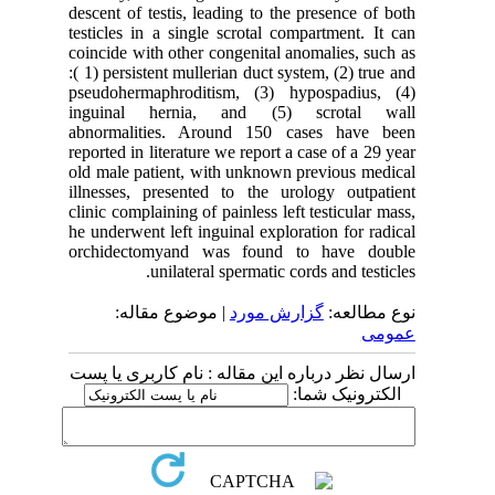
descent of testis, leading to the presence of both
testicles in a single scrotal compartment. It can
coincide with other congenital anomalies, such as
:( 1) persistent mullerian duct system, (2) true and
pseudohermaphroditism, (3) hypospadius, (4)
inguinal hernia, and (5) scrotal wall
abnormalities. Around 150 cases have been
reported in literature we report a case of a 29 year
old male patient, with unknown previous medical
illnesses, presented to the urology outpatient
clinic complaining of painless left testicular mass,
he underwent left inguinal exploration for radical
orchidectomyand was found to have double
unilateral spermatic cords and testicles.
نوع مطالعه:
گزارش مورد
| موضوع مقاله:
عمومى
ارسال نظر درباره این مقاله : نام کاربری یا پست
الکترونیک شما: