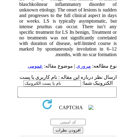
blaschkolinear inflammatory disorder of
unknown etiology. The onset of lesions is sudden
and progresses to the full clinical aspect in days
or weeks. LS is typically asymptomatic, but
intense pruritus can occur. There isn’t any
specific treatment for LS Its benign, Treatment or
no treatments was not significantly correlated
with duration of disease, self-limited course is
marked by spontaneously involution in 6–12
months, with no scar formation.
نوع مطالعه:
مروری
| موضوع مقاله:
عمومى
ارسال نظر درباره این مقاله : نام کاربری یا پست
الکترونیک شما: