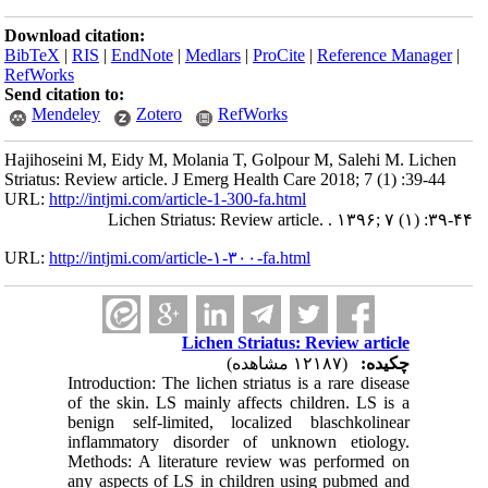
Download citation:
BibTeX
|
RIS
|
EndNote
|
Medlars
|
ProCite
|
Reference Manager
|
RefWorks
Send citation to:
Mendeley
Zotero
RefWorks
Hajihoseini M, Eidy M, Molania T, Golpour M, Salehi M. Lichen
Striatus: Review article. J Emerg Health Care 2018; 7 (1) :39-44
URL:
http://intjmi.com/article-1-300-fa.html
Lichen Striatus: Review article. . ۱۳۹۶; ۷ (۱) :۳۹-۴۴
URL:
http://intjmi.com/article-۱-۳۰۰-fa.html
Lichen Striatus: Review article
چکیده:
(۱۲۱۸۷ مشاهده)
Introduction: The lichen striatus is a rare disease
of the skin. LS mainly affects children. LS is a
benign self-limited, localized blaschkolinear
inflammatory disorder of unknown etiology.
Methods: A literature review was performed on
any aspects of LS in children using pubmed and