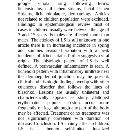
google scholar sing following terms:
lichenstriatus, nail lichen striatus, facial Lichen
Striatus, lichenoidplaque, dermatology. Articles
not related to children population were excluded.
Findings: In epidemiological review most of
cases in children usually were between the age of
3 and 15 years. Females are affected more than
males. The etiology of LS is still unknown.in one
article there is an increasing incidence in spring
and summer. seasonal variation with a peak
incidence of lichen striatus further suggests a viral
origin. The histologic pattern of LS is well
defined. A perivascular inflammatory is seen. A
lichenoid pattern with inflammatory infiltrate near
the dermoepidermal junction may be present.
clinical and histologic findings overlap with other
cutaneous disorder that follows the lines of
blaschko. Lesions are usually unilateral and
characteristically appears as shiny ,flattoped
erythematous papules. Lesion occur more
frequently on legs, although any part of the body
may be affected. Treatment or no treatments was
not significantly correlated with duration of
disease. Conclusion: LS mainly affects children.
LS is a benign self-limited, localized