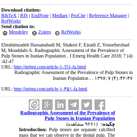
Download citation:
BibTeX
|
RIS
|
EndNote
|
Medlars
|
ProCite
|
Reference Manager
|
RefWorks
Send citation to:
Mendeley
Zotero
RefWorks
Ebrahimzadeh Hassanabadi M, Shakeri F, Eizadi Z, Yousefnezhad
M, Moaddabi A. Radiographic Assessment of the Prevalence of
Pulp Stones in Iranian Population . J Emerg Health Care 2018; 7 (4)
:42-47
URL:
http://intjmi.com/article-1-351-fa.html
Radiographic Assessment of the Prevalence of Pulp Stones in
Iranian Population . . ۱۳۹۷; ۷ (۴) :۴۲-۴۷
URL:
http://intjmi.com/article-۱-۳۵۱-fa.html
Radiographic Assessment of the Prevalence of
Pulp Stones in Iranian Population
چکیده:
(۹۲۶۱ مشاهده)
Introduction:
Pulp stones are separate calcified
mass that we can observe in the dental pulp. The