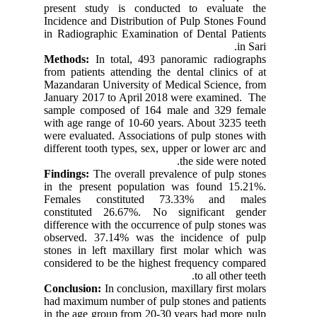
present study is conducted to evaluate the
Incidence and Distribution of Pulp Stones Found
in Radiographic Examination of Dental Patients
in Sari.
Methods:
In total, 493 panoramic radiographs
from patients attending the dental clinics of at
Mazandaran University of Medical Science, from
January 2017 to April 2018 were examined. The
sample composed of 164 male and 329 female
with age range of 10-60 years. About 3235 teeth
were evaluated. Associations of pulp stones with
different tooth types, sex, upper or lower arc and
the side were noted.
Findings:
The overall prevalence of pulp stones
in the present population was found 15.21%.
Females constituted 73.33% and males
constituted 26.67%. No significant gender
difference with the occurrence of pulp stones was
observed. 37.14% was the incidence of pulp
stones in left maxillary first molar which was
considered to be the highest frequency compared
to all other teeth.
Conclusion:
In conclusion, maxillary first molars
had maximum number of pulp stones and patients
in the age group from 20-30 years had more pulp