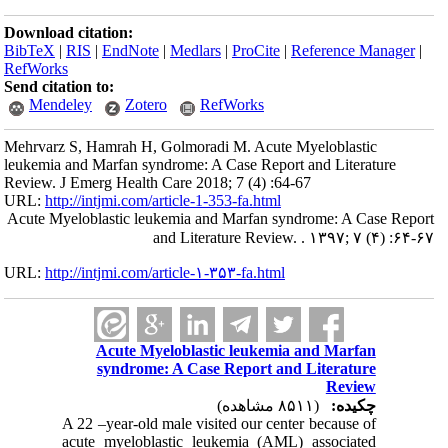
Download citation:
BibTeX
|
RIS
|
EndNote
|
Medlars
|
ProCite
|
Reference Manager
|
RefWorks
Send citation to:
Mendeley
Zotero
RefWorks
Mehrvarz S, Hamrah H, Golmoradi M. Acute Myeloblastic
leukemia and Marfan syndrome: A Case Report and Literature
Review. J Emerg Health Care 2018; 7 (4) :64-67
URL:
http://intjmi.com/article-1-353-fa.html
Acute Myeloblastic leukemia and Marfan syndrome: A Case Report
and Literature Review. . ۱۳۹۷; ۷ (۴) :۶۴-۶۷
URL:
http://intjmi.com/article-۱-۳۵۳-fa.html
Acute Myeloblastic leukemia and Marfan
syndrome: A Case Report and Literature
Review
چکیده:
(۸۵۱۱ مشاهده)
A 22 –year-old male visited our center because of
acute myeloblastic leukemia (AML) associated