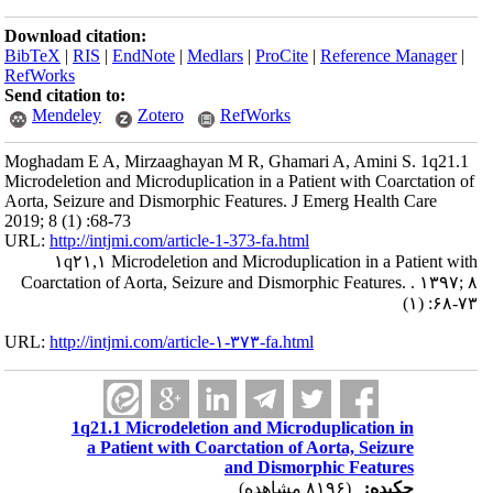
Download citation:
BibTeX
|
RIS
|
EndNote
|
Medlars
|
ProCite
|
Reference Manager
|
RefWorks
Send citation to:
Mendeley
Zotero
RefWorks
Moghadam E A, Mirzaaghayan M R, Ghamari A, Amini S. 1q21.1
Microdeletion and Microduplication in a Patient with Coarctation of
Aorta, Seizure and Dismorphic Features. J Emerg Health Care
2019; 8 (1) :68-73
URL:
http://intjmi.com/article-1-373-fa.html
۱q۲۱,۱ Microdeletion and Microduplication in a Patient with
Coarctation of Aorta, Seizure and Dismorphic Features. . ۱۳۹۷; ۸
(۱) :۶۸-۷۳
URL:
http://intjmi.com/article-۱-۳۷۳-fa.html
1q21.1 Microdeletion and Microduplication in
a Patient with Coarctation of Aorta, Seizure
and Dismorphic Features
چکیده:
(۸۱۹۶ مشاهده)