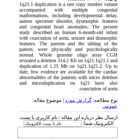
1q21.1 duplication is a rare copy number variant
accompanied with multiple congenital
malformations, including developmental delay,
autism spectrum disorder, dysmorphic features
and congenital heart anomalies. The present
study described an Iranian 6-month-old infant
with coarctation of aorta, seizure and dismorphic
features. The parents and the sibling of the
patient, were physically and psychologically
normal. Whole genome oligo array CGH
revealed a deletion 314.2 Kb on 1q21.1q21.1 and
duplication of 1.25 Mb on 1q21.1q21.2. Up to
date, few evidence are available for the cardiac
abnormalities of the patients with micro deletion
and microduplication on 1q21 have also
coarctation of aorta.
نوع مطالعه:
گزارش مورد
| موضوع مقاله:
عمومى
ارسال نظر درباره این مقاله : نام کاربری یا پست
الکترونیک شما: