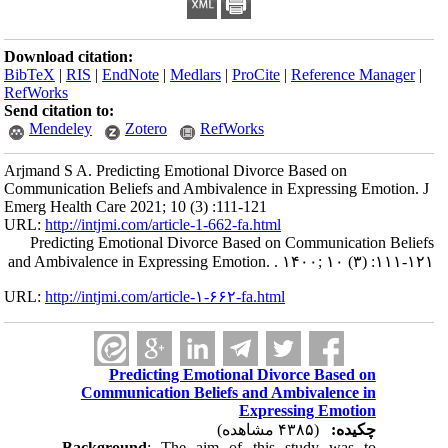
Download citation:
BibTeX
|
RIS
|
EndNote
|
Medlars
|
ProCite
|
Reference Manager
|
RefWorks
Send citation to:
Mendeley
Zotero
RefWorks
Arjmand S A. Predicting Emotional Divorce Based on
Communication Beliefs and Ambivalence in Expressing Emotion. J
Emerg Health Care 2021; 10 (3) :111-121
URL:
http://intjmi.com/article-1-662-fa.html
Predicting Emotional Divorce Based on Communication Beliefs
and Ambivalence in Expressing Emotion. . ۱۴۰۰; ۱۰ (۳) :۱۱۱-۱۲۱
URL:
http://intjmi.com/article-۱-۶۶۲-fa.html
Predicting Emotional Divorce Based on
Communication Beliefs and Ambivalence in
Expressing Emotion
چکیده:
(۴۳۸۵ مشاهده)
Background
: The aim of this study was to