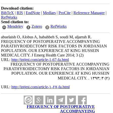
Download citation:
BibTeX
|
RIS
|
EndNote
|
Medlars
|
ProCite
|
Reference Manager
|
RefWorks
Send citation to:
Mendeley
Zotero
RefWorks
abuelaish O, Alobus A, habahbeh S, soudi M, aljarrah R.
FREQUENCY OF POSTOPERATIVE ACCOMPANYING
PARATHYROIDECTOMY RISK FACTORS IN JORDANIAN
POPULATION. OUR EXPERIENCE AT KING HUSSEIN
MEDICAL CITY. J Emerg Health Care 2014; 3 (2)
URL:
http://intjmi.com/article-1-67-fa.html
FREQUENCY OF POSTOPERATIVE ACCOMPANYING
PARATHYROIDECTOMY RISK FACTORS IN JORDANIAN
POPULATION. OUR EXPERIENCE AT KING HUSSEIN
MEDICAL CITY. . ۱۳۹۳; ۳ (۲)
URL:
http://intjmi.com/article-۱-۶۷-fa.html
FREQUENCY OF POSTOPERATIVE
ACCOMPANYING