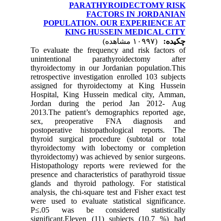
PARATHYROIDECTOMY RISK
FACTORS IN JORDANIAN
POPULATION. OUR EXPERIENCE AT
KING HUSSEIN MEDICAL CITY
چکیده:
(۱۰۹۹۷ مشاهده)
To evaluate the frequency and risk factors of
unintentional parathyroidectomy after
thyroidectomy in our Jordanian population.This
retrospective investigation enrolled 103 subjects
assigned for thyroidectomy at King Hussein
Hospital, King Hussein medical city, Amman,
Jordan during the period Jan 2012- Aug
2013.The patient’s demographics reported age,
sex, preoperative FNA diagnosis and
postoperative histopathological reports. The
thyroid surgical procedure (subtotal or total
thyroidectomy with lobectomy or completion
thyroidectomy) was achieved by senior surgeons.
Histopathology reports were reviewed for the
presence and characteristics of parathyroid tissue
glands and thyroid pathology. For statistical
analysis, the chi-square test and Fisher exact test
were used to evaluate statistical significance.
P≤.05 was be considered statistically
significant.Eleven (11) subjects (10.7 %) had