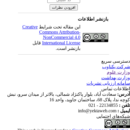
بازنشر اطلاعات
Creative
این مقاله تحت شرایط
Commons Attribution-
NonCommercial 4.0
قابل
International License
بازنشر است.
ترسی سریع
کت یکتاوب
ارت علوم
ارت بهداشت
مانه ارزیابی نشریات
لاعات تماس
درس
سعادت آباد، بلوار پاکنژاد شمالی، بالاتر از میدان سرو، نبش
ندا، پلاک 68، ساختمان جاوید، واحد 16
22134855 - 021
تلفن
info@yektaweb.com
ایمیل
که‌های اجتمایی