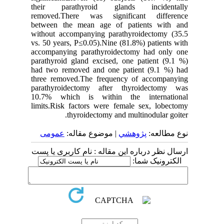
their parathyroid glands incidentally
removed.There was significant difference
between the mean age of patients with and
without accompanying parathyroidectomy (35.5
vs. 50 years, P≤0.05).Nine (81.8%) patients with
accompanying parathyroidectomy had only one
parathyroid gland excised, one patient (9.1 %)
had two removed and one patient (9.1 %) had
three removed.The frequency of accompanying
parathyroidectomy after thyroidectomy was
10.7% which is within the international
limits.Risk factors were female sex, lobectomy
thyroidectomy and multinodular goiter.
نوع مطالعه:
پژوهشي
| موضوع مقاله:
عمومى
ارسال نظر درباره این مقاله : نام کاربری یا پست
الکترونیک شما: