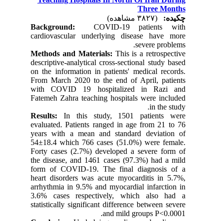
Three Months
چکیده:
(۳۸۲۷ مشاهده)
Background:
COVID-19 patients with
cardiovascular underlying disease have more
severe problems.
Methods and Materials
:
This is a retrospective
descriptive-analytical cross-sectional study based
on the information in patients' medical records.
From March 2020 to the end of April, patients
with COVID 19 hospitalized in Razi and
Fatemeh Zahra teaching hospitals were included
in the study.
Results:
In this study, 1501 patients were
evaluated. Patients ranged in age from 21 to 76
years with a mean and standard deviation of
54±18.4 which 766 cases (51.0%) were female.
Forty cases (2.7%) developed a severe form of
the disease, and 1461 cases (97.3%) had a mild
form of COVID-19. The final diagnosis of a
heart disorders was acute myocarditis in 5.7%,
arrhythmia in 9.5% and myocardial infarction in
3.6% cases respectively, which also had a
statistically significant difference between severe
and mild groups P<0.0001.