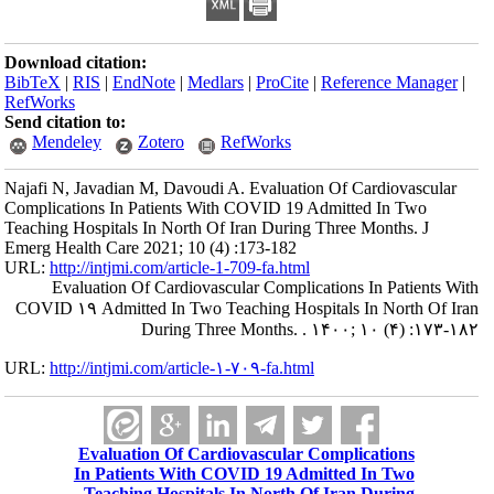
Download citation:
BibTeX
|
RIS
|
EndNote
|
Medlars
|
ProCite
|
Reference Manager
|
RefWorks
Send citation to:
Mendeley
Zotero
RefWorks
Najafi N, Javadian M, Davoudi A. Evaluation Of Cardiovascular
Complications In Patients With COVID 19 Admitted In Two
Teaching Hospitals In North Of Iran During Three Months. J
Emerg Health Care 2021; 10 (4) :173-182
URL:
http://intjmi.com/article-1-709-fa.html
Evaluation Of Cardiovascular Complications In Patients With
COVID ۱۹ Admitted In Two Teaching Hospitals In North Of Iran
During Three Months. . ۱۴۰۰; ۱۰ (۴) :۱۷۳-۱۸۲
URL:
http://intjmi.com/article-۱-۷۰۹-fa.html
Evaluation Of Cardiovascular Complications
In Patients With COVID 19 Admitted In Two
Teaching Hospitals In North Of Iran During