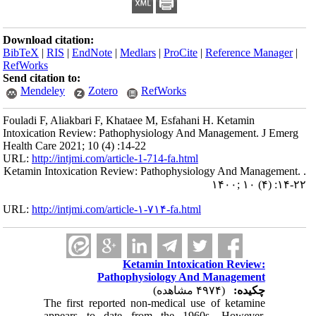
Download citation:
BibTeX
|
RIS
|
EndNote
|
Medlars
|
ProCite
|
Reference Manager
|
RefWorks
Send citation to:
Mendeley
Zotero
RefWorks
Fouladi F, Aliakbari F, Khataee M, Esfahani H. Ketamin
Intoxication Review: Pathophysiology And Management. J Emerg
Health Care 2021; 10 (4) :14-22
URL:
http://intjmi.com/article-1-714-fa.html
Ketamin Intoxication Review: Pathophysiology And Management. .
۱۴۰۰; ۱۰ (۴) :۱۴-۲۲
URL:
http://intjmi.com/article-۱-۷۱۴-fa.html
Ketamin Intoxication Review:
Pathophysiology And Management
چکیده:
(۴۹۷۴ مشاهده)
The first reported non-medical use of ketamine
appears to date from the 1960s. However,