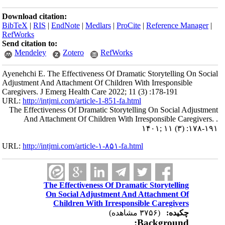
Download citation:
BibTeX
|
RIS
|
EndNote
|
Medlars
|
ProCite
|
Reference Manager
|
RefWorks
Send citation to:
Mendeley
Zotero
RefWorks
Ayenehchi E. The Effectiveness Of Dramatic Storytelling On Social
Adjustment And Attachment Of Children With Irresponsible
Caregivers. J Emerg Health Care 2022; 11 (3) :178-191
URL:
http://intjmi.com/article-1-851-fa.html
The Effectiveness Of Dramatic Storytelling On Social Adjustment
And Attachment Of Children With Irresponsible Caregivers. .
۱۴۰۱; ۱۱ (۳) :۱۷۸-۱۹۱
URL:
http://intjmi.com/article-۱-۸۵۱-fa.html
The Effectiveness Of Dramatic Storytelling
On Social Adjustment And Attachment Of
Children With Irresponsible Caregivers
چکیده:
(۳۷۵۶ مشاهده)
:
Background