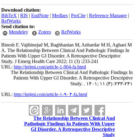
Download citation:
BibTeX
|
RIS
|
EndNote
|
Medlars
|
ProCite
|
Reference Manager
|
RefWorks
Send citation to:
Mendeley
Zotero
RefWorks
Binesh F, Vajihinejad M, Baghbanian M, Anbardar M H, Aghaei M
A. The Relationship Between Clinical And Pathologic Findings In
Patients With Upper GI Disorder. A Retrospective Descriptive
Study. J Emerg Health Care 2022; 11 (3) :233-241
URL:
http://intjmi.com/article-1-904-fa.html
The Relationship Between Clinical And Pathologic Findings In
Patients With Upper GI Disorder. A Retrospective Descriptive
Study. . ۱۴۰۱; ۱۱ (۳) :۲۳۳-۲۴۱
URL:
http://intjmi.com/article-۱-۹۰۴-fa.html
The Relationship Between Clinical And
Pathologic Findings In Patients With Upper
GI Disorder. A Retrospective Descriptive
Study