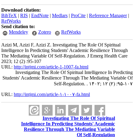
Download citation:
BibTeX
|
RIS
|
EndNote
|
Medlars
|
ProCite
|
Reference Manager
|
RefWorks
Send citation to:
Mendeley
Zotero
RefWorks
Azizi M, Azizi F, Azizi Z. Investigating The Role Of Spiritual
Intelligence In Predicting Students' Academic Resilience Through
The Mediating Variable Of Self-Regulation. J Emerg Health Care
2023; 12 (2) :95-107
URL:
http://intjmi.com/article-1-1007-fa.html
Investigating The Role Of Spiritual Intelligence In Predicting
Students' Academic Resilience Through The Mediating Variable Of
Self-Regulation. . ۱۴۰۲; ۱۲ (۲) :۹۵-۱۰۷
URL:
http://intjmi.com/article-۱-۱۰۰۷-fa.html
Investigating The Role Of Spiritual
Intelligence In Predicting Students' Academic
Resilience Through The Mediating Variable
Of Self-Regulation