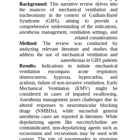
Background:
This narrative review delves into
the nuances of mechanical ventilation and
tracheostomy in the context of Guillain-Barré
Syndrome (GBS), aiming to provide a
comprehensive understanding of the indications,
anesthesia management, ventilation settings, and
related considerations.
Method:
The review was conducted by
analyzing relevant literature and studies that
address the use of mechanical ventilation and
aanesthesiaa in GBS patients
Results:
Indications to initiate mechanical
ventilation encompass acute respiratory
distress/arrest, hypoxia, hypercarbia, and
acidosis, failure of non-invasive ventilation. Early
Mechanical Ventilation (EMV) might be
considered in cases of impaired swallowing.
Anesthesia management poses challenges due to
altered responses to neuromuscular blocking
drugs (NMBDs); while sucssefull general
anesthesia cases are reported in literature. While
depolarizing agents like succinylcholine are
contraindicated, non-depolarizing agents such as
rocuronium and vecuronium may be used with
caution. The role of sugammadex in reversing