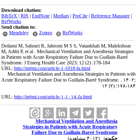
Download citation:
BibTeX
|
RIS
|
EndNote
|
Medlars
|
ProCite
|
Reference Manager
|
RefWorks
Send citation to:
Mendeley
Zotero
RefWorks
Deilami M, Sahraei R, Jahromi M S S, Vatankhah M, Malekshoar
M, Adibi P, et al . Mechanical Ventilation and Anesthesia Strategies
in Patients with Acute Respiratory Failure Due to Guillain-Barré
Syndrome. J Emerg Health Care 2023; 12 (2) :178-184
URL:
http://intjmi.com/article-1-1018-fa.html
Mechanical Ventilation and Anesthesia Strategies in Patients with
Acute Respiratory Failure Due to Guillain-Barré Syndrome. . ۱۴۰۲;
۱۲ (۲) :۱۷۸-۱۸۴
URL:
http://intjmi.com/article-۱-۱۰۱۸-fa.html
Mechanical Ventilation and Anesthesia
Strategies in Patients with Acute Respiratory
Failure Due to Guillain-Barré Syndrome
چکیده:
(۴۰۱۲ مشاهده)