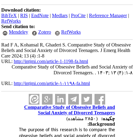
Download citation:
BibTeX
|
RIS
|
EndNote
|
Medlars
|
ProCite
|
Reference Manager
|
RefWorks
Send citation to:
Mendeley
Zotero
RefWorks
Rad F A, Kohansal R, Ghaderi S. Comparative Study of Obsessive
Beliefs and Social Anxiety of Divorced Teenagers. J Emerg Health
Care 2024; 13 (4) :1-8
URL:
http://intjmi.com/article-1-1198-fa.html
Comparative Study of Obsessive Beliefs and Social Anxiety of
Divorced Teenagers. . ۱۴۰۳; ۱۳ (۴) :۱-۸
URL:
http://intjmi.com/article-۱-۱۱۹۸-fa.html
Comparative Study of Obsessive Beliefs and
Social Anxiety of Divorced Teenagers
چکیده:
(۲۸۵۰ مشاهده)
Background:
The purpose of this research is to compare the
obsessive beliefs and social anxiety of divorced