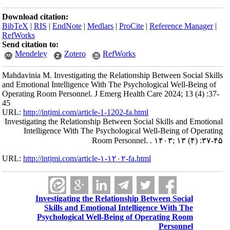
Download citation:
BibTeX
|
RIS
|
EndNote
|
Medlars
|
ProCite
|
Reference Manager
|
RefWorks
Send citation to:
Mendeley
Zotero
RefWorks
Mahdavinia M. Investigating the Relationship Between Social Skills
and Emotional Intelligence With The Psychological Well-Being of
Operating Room Personnel. J Emerg Health Care 2024; 13 (4) :37-
45
URL:
http://intjmi.com/article-1-1202-fa.html
Investigating the Relationship Between Social Skills and Emotional
Intelligence With The Psychological Well-Being of Operating
Room Personnel. . ۱۴۰۳; ۱۳ (۴) :۳۷-۴۵
URL:
http://intjmi.com/article-۱-۱۲۰۲-fa.html
Investigating the Relationship Between Social
Skills and Emotional Intelligence With The
Psychological Well-Being of Operating Room
Personnel