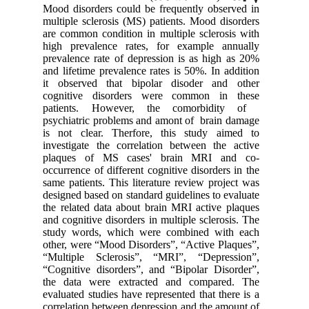
Mood disorders could be frequently observed in
multiple sclerosis (MS) patients.
Mood disorders
are common condition in multiple sclerosis with
high prevalence rates, for example annually
prevalence rate of depression is as high as 20%
and lifetime prevalence rates is 50%. In addition
it observed that bipolar disoder and other
cognitive disorders were common in these
patients.
However, the comorbidity of
psychiatric problems and amont of brain damage
is
not clear
. Therfore, this study aimed to
investigate the correlation between the active
plaques of MS cases' brain MRI and co-
occurrence of different
cognitive disorders
in the
same patients.
This literature review project was
designed based on standard guidelines to evaluate
the related data about brain MRI active plaques
and cognitive disorders in multiple sclerosis. The
study words, which were combined with each
other, were “Mood Disorders”, “Active Plaques”,
“Multiple Sclerosis”, “MRI”, “Depression”,
“Cognitive disorders”, and “Bipolar Disorder”,
the data were extracted and compared. The
evaluated studies have represented that there is a
correlation between depression and the amount of