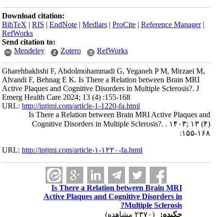
Download citation:
BibTeX
|
RIS
|
EndNote
|
Medlars
|
ProCite
|
Reference Manager
|
RefWorks
Send citation to:
Mendeley
Zotero
RefWorks
Gharehbakhshi F, Abdolmohammadi G, Yeganeh P M, Mirzaei M,
Alvandi F, Behnag E K. Is There a Relation between Brain MRI
Active Plaques and Cognitive Disorders in Multiple Sclerosis?. J
Emerg Health Care 2024; 13 (4) :155-168
URL:
http://intjmi.com/article-1-1220-fa.html
Is There a Relation between Brain MRI Active Plaques and
Cognitive Disorders in Multiple Sclerosis?. . ۱۴۰۳; ۱۳ (۴)
:۱۵۵-۱۶۸
URL:
http://intjmi.com/article-۱-۱۲۲۰-fa.html
Is There a Relation between Brain MRI
Active Plaques and Cognitive Disorders in
Multiple Sclerosis?
چکیده:
(۲۳۷۰ مشاهده)