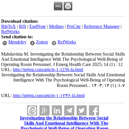
Download citation:
BibTeX
|
RIS
|
EndNote
|
Medlars
|
ProCite
|
Reference Manager
|
RefWorks
Send citation to:
Mendeley
Zotero
RefWorks
Mahdavinia M. Investigating the Relationship Between Social Skills
And Emotional Intelligence With The Psychological Well-Being of
Operating Room Personnel. J Emerg Health Care 2025; 14 (1) : 12
URL:
http://intjmi.com/article-1-1236-fa.html
Investigating the Relationship Between Social Skills And Emotional
Intelligence With The Psychological Well-Being of Operating
Room Personnel. . ۱۴۰۳; ۱۴ (۱) :۱-۷
URL:
http://intjmi.com/article-۱-۱۲۳۶-fa.html
Investigating the Relationship Between Social
Skills And Emotional Intelligence With The
Psychological Well-Being of Operating Room