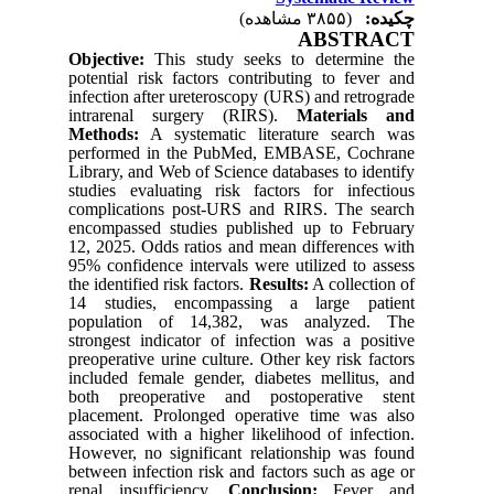
چکیده:
(۳۸۵۵ مشاهده)
ABSTRACT
Objective:
This study seeks to determine the
potential risk factors contributing to fever and
infection after ureteroscopy (URS) and retrograde
intrarenal surgery (RIRS).
Materials and
Methods:
A systematic literature search was
performed in the PubMed, EMBASE, Cochrane
Library, and Web of Science databases to identify
studies evaluating risk factors for infectious
complications post-URS and RIRS. The search
encompassed studies published up to February
12, 2025. Odds ratios and mean differences with
95% confidence intervals were utilized to assess
the identified risk factors.
Results:
A collection of
14 studies, encompassing a large patient
population of 14,382, was analyzed. The
strongest indicator of infection was a positive
preoperative urine culture. Other key risk factors
included female gender, diabetes mellitus, and
both preoperative and postoperative stent
placement. Prolonged operative time was also
associated with a higher likelihood of infection.
However, no significant relationship was found
between infection risk and factors such as age or
renal insufficiency.
Conclusion:
Fever and