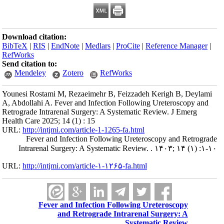
Download citation:
BibTeX
|
RIS
|
EndNote
|
Medlars
|
ProCite
|
Reference Manager
|
RefWorks
Send citation to:
Mendeley
Zotero
RefWorks
Younesi Rostami M, Rezaeimehr B, Feizzadeh Kerigh B, Deylami
A, Abdollahi A. Fever and Infection Following Ureteroscopy and
Retrograde Intrarenal Surgery: A Systematic Review. J Emerg
Health Care 2025; 14 (1) : 15
URL:
http://intjmi.com/article-1-1265-fa.html
Fever and Infection Following Ureteroscopy and Retrograde
Intrarenal Surgery: A Systematic Review. . ۱۴۰۳; ۱۴ (۱) :۱-۱۰
URL:
http://intjmi.com/article-۱-۱۲۶۵-fa.html
Fever and Infection Following Ureteroscopy
and Retrograde Intrarenal Surgery: A
Systematic Review