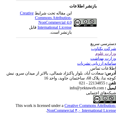
بازنشر اطلاعات
Creative
این مقاله تحت شرایط
Commons Attribution-
NonCommercial 4.0
قابل
International License
بازنشر است.
ترسی سریع
کت یکتاوب
ارت علوم
ارت بهداشت
مانه ارزیابی نشریات
لاعات تماس
درس
سعادت آباد، بلوار پاکنژاد شمالی، بالاتر از میدان سرو، نبش
ندا، پلاک 68، ساختمان جاوید، واحد 16
22134855 - 021
تلفن
info@yektaweb.com
ایمیل
که‌های اجتمایی
This work is licensed under a
Creative Commons Attributio
.
NonCommercial ۴,۰ International Licen