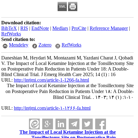
Download citation:
BibTeX
|
RIS
|
EndNote
|
Medlars
|
ProCite
|
Reference Manager
|
RefWorks
Send citation to:
Mendeley
Zotero
RefWorks
Daneshian M, Heydari M, Montazami M, Yazdani Charat J, Qobadi
V. The Impact of Local Ketamine Injection at the Tonsillectomy Site
on Postoperative Pain Reduction in Patients Under 18: A Double-
Blind Clinical Trial. J Emerg Health Care 2025; 14 (1) : 16
URL:
http://intjmi.com/article-1-1266-fa.html
The Impact of Local Ketamine Injection at the Tonsillectomy Site
on Postoperative Pain Reduction in Patients Under ۱۸: A Double-
Blind Clinical Trial. . ۱۴۰۳; ۱۴ (۱) :۱-۱۰
URL:
http://intjmi.com/article-۱-۱۲۶۶-fa.html
The Impact of Local Ketamine Injection at the
Tonsillectomy Site on Postoperative Pain