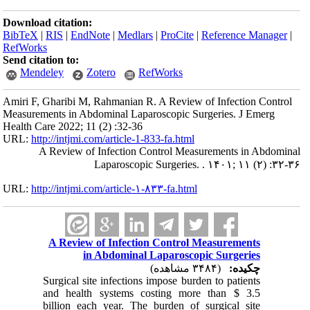
Download citation:
BibTeX
|
RIS
|
EndNote
|
Medlars
|
ProCite
|
Reference Manager
|
RefWorks
Send citation to:
Mendeley
Zotero
RefWorks
Amiri F, Gharibi M, Rahmanian R. A Review of Infection Control
Measurements in Abdominal Laparoscopic Surgeries. J Emerg
Health Care 2022; 11 (2) :32-36
URL:
http://intjmi.com/article-1-833-fa.html
A Review of Infection Control Measurements in Abdominal
Laparoscopic Surgeries. . ۱۴۰۱; ۱۱ (۲) :۳۲-۳۶
URL:
http://intjmi.com/article-۱-۸۳۳-fa.html
A Review of Infection Control Measurements
in Abdominal Laparoscopic Surgeries
چکیده:
(۳۴۸۴ مشاهده)
Surgical site infections impose burden to patients
and health systems costing more than $ 3.5
billion each year. The burden of surgical site