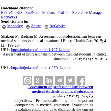
Download citation:
BibTeX
|
RIS
|
EndNote
|
Medlars
|
ProCite
|
Reference Manager
|
RefWorks
Send citation to:
Mendeley
Zotero
RefWorks
Shakour M, Badrian M. Assessment of professionalism between
medical students in clinical situations. J Emerg Health Care 2015; 4
(2) :199-207
URL:
http://intjmi.com/article-1-127-fa.html
Assessment of professionalism between medical students in clinical
situations. . ۱۳۹۴; ۴ (۲) :۱۹۹-۲۰۷
URL:
http://intjmi.com/article-۱-۱۲۷-fa.html
Assessment of professionalism between
medical students in clinical situations
چکیده:
(۱۲۸۹۳ مشاهده)
objectives: Professionalism is an important
competency in medical education. Evaluation as
a solution could help us to distinguish the current