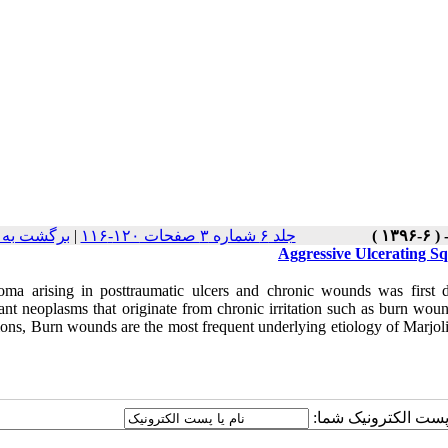
برگشت به 
|
جلد ۶ شماره ۳ صفحات ۱۲۰-۱۱۶
Aggressive Ulcerating S
oma arising in posttraumatic ulcers and chronic wounds was first d
nt neoplasms that originate from chronic irritation such as burn wound
ions, Burn wounds are the most frequent underlying etiology of Marjolin
یا پست الکترونیک شما