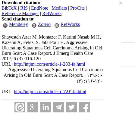
Download citation:
BibTeX
|
RIS
|
EndNote
|
Medlars
|
ProCite
|
Reference Manager
|
RefWorks
Send citation to:
Mendeley
Zotero
RefWorks
Shayesteh Azar M, Montazer F, Karimi Nasab M H,
Kazemi A, Felezi S, JafarPour H. Aggressive
Ulcerating Squamous Cell Carcinoma Arising In Old
Burn Scar: A Case Report. J Emerg Health Care
2017; 6 (3) :116-120
URL:
http://intjmi.com/article-1-283-fa.html
Aggressive Ulcerating Squamous Cell Carcinoma
Arising In Old Burn Scar: A Case Report. . ۱۳۹۶; ۶
(۳) :۱۱۶-۱۲۰
URL:
http://intjmi.com/article-۱-۲۸۳-fa.html