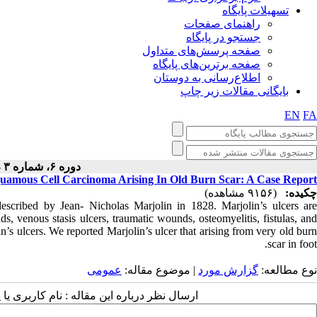
تسهیلات پایگاه
راهنمای صفحات
جستجو در پایگاه
صفحه پرسش‌های متداول
صفحه برترین‌های پایگاه
اطلاع‌رسانی به دوستان
بایگانی مقالات زیر چاپ
EN
FA
دوره ۶، شماره ۳ - ( ۶-۱۳۹۶ )
quamous Cell Carcinoma Arising In Old Burn Scar: A Case Report
چکیده:
(۹۱۵۶ مشاهده)
escribed by Jean- Nicholas Marjolin in 1828. Marjolin’s ulcers are
s, venous stasis ulcers, traumatic wounds, osteomyelitis, fistulas, and
’s ulcers. We reported Marjolin’s ulcer that arising from very old burn
scar in foot.
نوع مطالعه:
گزارش مورد
| موضوع مقاله:
عمومى
ارسال نظر درباره این مقاله : نام کاربری :