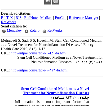
Download citation:
BibTeX
|
RIS
|
EndNote
|
Medlars
|
ProCite
|
Reference Manager
|
RefWorks
Send citation to:
Mendeley
Zotero
RefWorks
Mehrabadi S, Sadr S S, Hoseini M. Stem Cell Conditioned Medium
as a Novel Treatment for Neuroinflamation Diseases. J Emerg
Health Care 2019; 8 (3) :1-12
URL:
http://intjmi.com/article-1-421-fa.html
Stem Cell Conditioned Medium as a Novel Treatment for
Neuroinflamation Diseases. . ۱۳۹۸; ۸ (۳) :۱-۱۲
URL:
http://intjmi.com/article-۱-۴۲۱-fa.html
Stem Cell Conditioned Medium as a Novel
Treatment for Neuroinflamation Diseases
چکیده:
(۸۳۳۱ مشاهده)
Inflammation is a most important factor that
mentioned as causes of many neurodegeneration