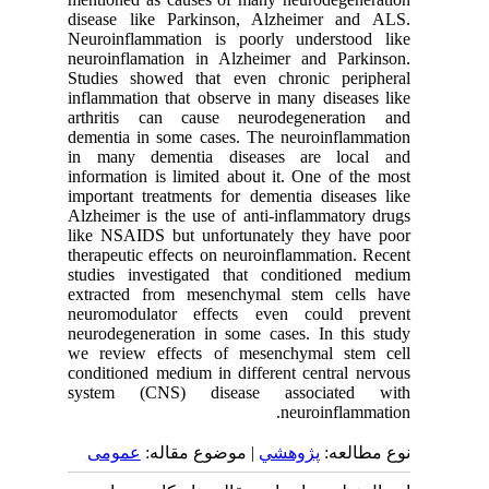
disease like Parkinson, Alzheimer and ALS.
Neuroinflammation is poorly understood like
neuroinflamation in Alzheimer and Parkinson.
Studies showed that even chronic peripheral
inflammation that observe in many diseases like
arthritis can cause neurodegeneration and
dementia in some cases. The neuroinflammation
in many dementia diseases are local and
information is limited about it. One of the most
important treatments for dementia diseases like
Alzheimer is the use of anti-inflammatory drugs
like NSAIDS but unfortunately they have poor
therapeutic effects on neuroinflammation. Recent
studies investigated that conditioned medium
extracted from mesenchymal stem cells have
neuromodulator effects even could prevent
neurodegeneration in some cases. In this study
we review effects of mesenchymal stem cell
conditioned medium in different central nervous
system (CNS) disease associated with
neuroinflammation.
نوع مطالعه:
پژوهشي
| موضوع مقاله:
عمومى