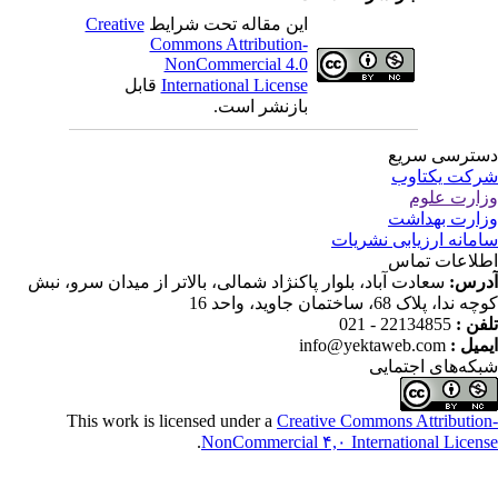
Creative
این مقاله تحت شرایط
Commons Attribution-
NonCommercial 4.0
قابل
International License
بازنشر است.
ترسی سریع
کت یکتاوب
ارت علوم
ارت بهداشت
مانه ارزیابی نشریات
لاعات تماس
درس
سعادت آباد، بلوار پاکنژاد شمالی، بالاتر از میدان سرو، نبش
ندا، پلاک 68، ساختمان جاوید، واحد 16
22134855 - 021
تلفن
info@yektaweb.com
ایمیل
که‌های اجتمایی
This work is licensed under a
Creative Commons Attributio
.
NonCommercial ۴,۰ International Licen