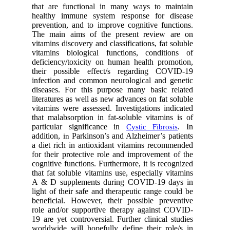
that are functional in many ways to maintain
healthy immune system response for disease
prevention, and to improve cognitive functions.
The main aims of the present review are on
vitamins discovery and classifications, fat soluble
vitamins biological functions, conditions of
deficiency/toxicity on human health promotion,
their possible effect/s regarding COVID-19
infection and common neurological and genetic
diseases. For this purpose many basic related
literatures as well as new advances on fat soluble
vitamins were assessed. Investigations indicated
that malabsorption in fat-soluble vitamins is of
particular significance in
. In
Cystic Fibrosis
addition,
Parkinson’s and Alzheimer’s patients
in
a diet rich in antioxidant vitamins recommended
for their protective role and improvement of the
cognitive functions. Furthermore, it is recognized
that fat soluble vitamins use, especially vitamins
A & D supplements during COVID-19 days in
light of their safe and therapeutic range could be
beneficial. However, their possible preventive
role and/or supportive therapy against COVID-
19 are yet controversial. Further clinical studies
worldwide will hopefully define their role/s in