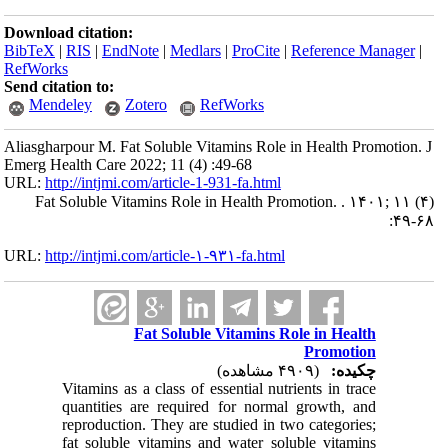
Download citation:
BibTeX
|
RIS
|
EndNote
|
Medlars
|
ProCite
|
Reference Manager
|
RefWorks
Send citation to:
Mendeley
Zotero
RefWorks
Aliasgharpour M. Fat Soluble Vitamins Role in Health Promotion. J
Emerg Health Care 2022; 11 (4) :49-68
URL:
http://intjmi.com/article-1-931-fa.html
Fat Soluble Vitamins Role in Health Promotion. . ۱۴۰۱; ۱۱ (۴)
:۴۹-۶۸
URL:
http://intjmi.com/article-۱-۹۳۱-fa.html
Fat Soluble Vitamins Role in Health
Promotion
چکیده:
(۴۹۰۹ مشاهده)
Vitamins as a class of essential nutrients in trace
quantities are required for normal growth, and
reproduction. They are studied in two categories;
fat soluble vitamins and water soluble vitamins