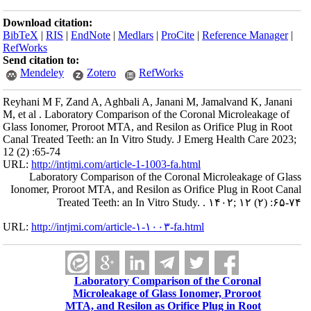
Download citation:
BibTeX
|
RIS
|
EndNote
|
Medlars
|
ProCite
|
Reference Manager
|
RefWorks
Send citation to:
Mendeley
Zotero
RefWorks
Reyhani M F, Zand A, Aghbali A, Janani M, Jamalvand K, Janani
M, et al . Laboratory Comparison of the Coronal Microleakage of
Glass Ionomer, Proroot MTA, and Resilon as Orifice Plug in Root
Canal Treated Teeth: an In Vitro Study. J Emerg Health Care 2023;
12 (2) :65-74
URL:
http://intjmi.com/article-1-1003-fa.html
Laboratory Comparison of the Coronal Microleakage of Glass
Ionomer, Proroot MTA, and Resilon as Orifice Plug in Root Canal
Treated Teeth: an In Vitro Study. . ۱۴۰۲; ۱۲ (۲) :۶۵-۷۴
URL:
http://intjmi.com/article-۱-۱۰۰۳-fa.html
Laboratory Comparison of the Coronal
Microleakage of Glass Ionomer, Proroot
MTA, and Resilon as Orifice Plug in Root