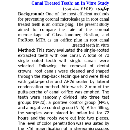
Canal Treated Teeth: an In Vitro Study
چکیده:
(۳۶۵۶ مشاهده)
Background:
One of the most efficient methods
for preventing coronal microleakage in root canal
treated teeth is an orifice plug. The present study
aimed to compare the rate of the coronal
microleakage of Glass ionomer, Resilon, and
ProRoot MTA as an orifice plug in root canal
treated teeth in vitro.
Method:
This study evaluated the single-rooted
extracted teeth with one canal. A total of 70
single-rooted teeth with single canals were
selected. Following the removal of dental
crowns, root canals were cleaned and shaped
through the step-back technique and were filled
with gutta-percha and AH26 sealer by lateral
condensation method. Afterwards, 3 mm of the
gutta-percha of canal orifice was emptied. The
teeth were randomly divided into three test
groups (N=20), a positive control group (N=5),
and a negative control group (N=5). After filling,
the samples were placed in Indian ink for 72
hours and the roots were cut into two pieces.
The level of color penetration was evaluated by
the ×16 magnification of a stereomicroscope.