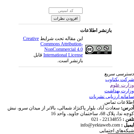
بازنشر اطلاعات
Creative
این مقاله تحت شرایط
Commons Attribution-
NonCommercial 4.0
قابل
International License
بازنشر است.
ترسی سریع
کت یکتاوب
ارت علوم
ارت بهداشت
مانه ارزیابی نشریات
لاعات تماس
درس
سعادت آباد، بلوار پاکنژاد شمالی، بالاتر از میدان سرو، نبش
ندا، پلاک 68، ساختمان جاوید، واحد 16
22134855 - 021
تلفن
info@yektaweb.com
ایمیل
که‌های اجتمایی