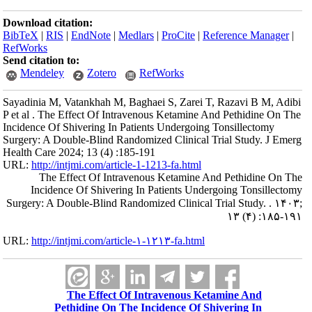
Download citation:
BibTeX
|
RIS
|
EndNote
|
Medlars
|
ProCite
|
Reference Manager
|
RefWorks
Send citation to:
Mendeley
Zotero
RefWorks
Sayadinia M, Vatankhah M, Baghaei S, Zarei T, Razavi B M, Adibi
P et al . The Effect Of Intravenous Ketamine And Pethidine On The
Incidence Of Shivering In Patients Undergoing Tonsillectomy
Surgery: A Double-Blind Randomized Clinical Trial Study. J Emerg
Health Care 2024; 13 (4) :185-191
URL:
http://intjmi.com/article-1-1213-fa.html
The Effect Of Intravenous Ketamine And Pethidine On The
Incidence Of Shivering In Patients Undergoing Tonsillectomy
Surgery: A Double-Blind Randomized Clinical Trial Study. . ۱۴۰۳;
۱۳ (۴) :۱۸۵-۱۹۱
URL:
http://intjmi.com/article-۱-۱۲۱۳-fa.html
The Effect Of Intravenous Ketamine And
Pethidine On The Incidence Of Shivering In