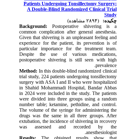
Patients Undergoing Tonsillectomy Surgery:
A Double-Blind Randomized Clinical Trial
Study
چکیده:
(۲۸۹۴ مشاهده)
Background:
Postoperative shivering is a
common complication after general anesthesia.
Given that shivering is an unpleasant feeling and
experience for the patient, its prevention is of
particular importance for the treatment team.
Despite the use of various medications,
postoperative shivering is still seen with high
prevalence.
Method:
In this double-blind randomized clinical
trial study, 224 patients undergoing tonsillectomy
surgery with ASA I and II who were hospitalized
in Shahid Mohammadi Hospital, Bandar Abbas
in 2024 were included in the study. The patients
were divided into three groups using a random
number table; ketamine, pethidine, and control.
The volume of the syringe for administering the
drugs was the same in all three groups. After
extubation, the incidence of shivering in recovery
was assessed and recorded by the
anesthesiologist.
Results:
The obtained results show that