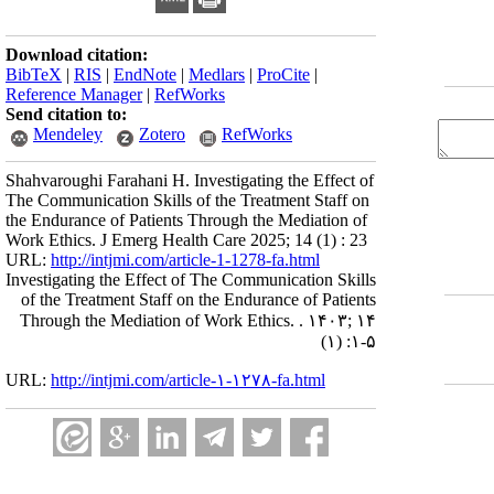
Download citation:
BibTeX
|
RIS
|
EndNote
|
Medlars
|
ProCite
|
Reference Manager
|
RefWorks
Send citation to:
Mendeley
Zotero
RefWorks
Shahvaroughi Farahani H. Investigating the Effect of
The Communication Skills of the Treatment Staff on
the Endurance of Patients Through the Mediation of
Work Ethics. J Emerg Health Care 2025; 14 (1) : 23
URL:
http://intjmi.com/article-1-1278-fa.html
Investigating the Effect of The Communication Skills
of the Treatment Staff on the Endurance of Patients
Through the Mediation of Work Ethics. . ۱۴۰۳; ۱۴
(۱) :۱-۵
URL:
http://intjmi.com/article-۱-۱۲۷۸-fa.html