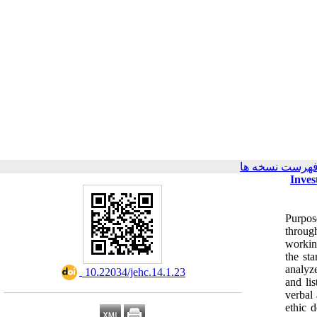
فهرست نسخه ها
Inves
Purpose
through
workin
the st
analyze
‎ 10.22034/jehc.14.1.23
and li
verbal 
ethic 