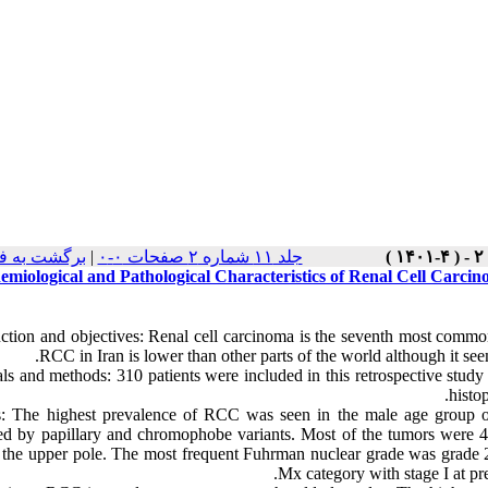
برگشت به ف
|
جلد ۱۱ شماره ۲ صفحات ۰-۰
emiological and Pathological Characteristics of Renal Cell Carci
uction and objectives: Renal cell carcinoma is the seventh most com
RCC in Iran is lower than other parts of the world although it see
als and methods: 310 patients were included in this retrospective stud
histo
s: The highest prevalence of RCC was seen in the male age group o
ed by papillary and chromophobe variants. Most of the tumors were 4-7 
f the upper pole. The most frequent Fuhrman nuclear grade was grade
Mx category with stage I at pr