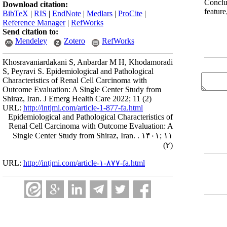
Conclu
Download citation:
featur
BibTeX
|
RIS
|
EndNote
|
Medlars
|
ProCite
|
Reference Manager
|
RefWorks
Send citation to:
Mendeley
Zotero
RefWorks
Khosravaniardakani S, Anbardar M H, Khodamoradi
S, Peyravi S. Epidemiological and Pathological
Characteristics of Renal Cell Carcinoma with
Outcome Evaluation: A Single Center Study from
Shiraz, Iran. J Emerg Health Care 2022; 11 (2)
URL:
http://intjmi.com/article-1-877-fa.html
Epidemiological and Pathological Characteristics of
Renal Cell Carcinoma with Outcome Evaluation: A
Single Center Study from Shiraz, Iran. . ۱۴۰۱; ۱۱
(۲)
URL:
http://intjmi.com/article-۱-۸۷۷-fa.html