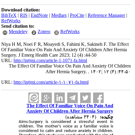
Download citation:
BibTeX
|
RIS
|
EndNote
|
Medlars
|
ProCite
|
Reference Manager
|
RefWorks
Send citation to:
Mendeley
Zotero
RefWorks
Niya H M, Noei F R, Moayedi S, Fahimi K, Sakineh F. The Effect
Of Familiar Voice On Pain And Anxiety Of Children After Hernia
Surgery. J Emerg Health Care 2023; 12 (4) :44-50
URL:
http://intjmi.com/article-1-1071-fa.html
The Effect Of Familiar Voice On Pain And Anxiety Of Children
After Hernia Surgery. . ۱۴۰۲; ۱۲ (۴) :۴۴-۵۰
URL:
http://intjmi.com/article-۱-۱۰۷۱-fa.html
The Effect Of Familiar Voice On Pain And
Anxiety Of Children After Hernia Surgery
چکیده:
(۳۴۰۴ مشاهده)
Aims:Surgery is considered a stressful event in
children. The mother's voice as a familiar voice is
considered to calm and reduce anxiety in children.