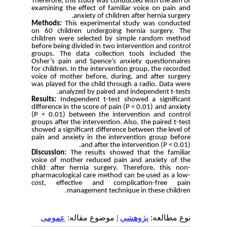
Therefore, this study was conducted with the aim of
examining the effect of familiar voice on pain and
anxiety of children after hernia surgery.
Methods:
This experimental study was conducted
on 60 children undergoing hernia surgery. The
children were selected by simple random method
before being divided in two intervention and control
groups. The data collection tools included the
Osher’s pain and Spence’s anxiety questionnaires
for children. In the intervention group, the recorded
voice of mother before, during, and after surgery
was played for the child through a radio. Data were
analyzed by paired and independent t-tests.
Results:
Independent t-test showed a significant
difference in the score of pain (P < 0.01) and anxiety
(P < 0.01) between the intervention and control
groups after the intervention. Also, the paired t-test
showed a significant difference between the level of
pain and anxiety in the intervention group before
and after the intervention (P < 0.01).
Discussion:
The results showed that the familiar
voice of mother reduced pain and anxiety of the
child after hernia surgery. Therefore, this non-
pharmacological care method can be used as a low-
cost, effective and complication-free pain
management technique in these children.
نوع مطالعه:
پژوهشي
| موضوع مقاله:
عمومى